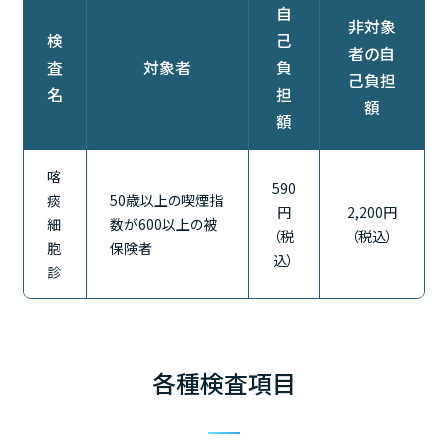
自
非対象
検
己
者の自
査
対象者
負
己負担
名
担
額
額
喀
590
痰
50歳以上の喫煙指
円
2,200円
細
数が600以上の被
（税
（税込）
胞
保険者
込）
診
各種検査項目