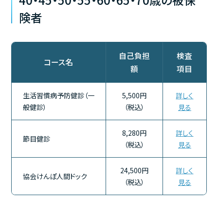
険者
自己負担
検査
コース名
額
項目
生活習慣病予防健診（一
5,500円
詳しく
般健診）
（税込）
見る
8,280円
詳しく
節目健診
（税込）
見る
24,500円
詳しく
協会けんぽ人間ドック
（税込）
見る