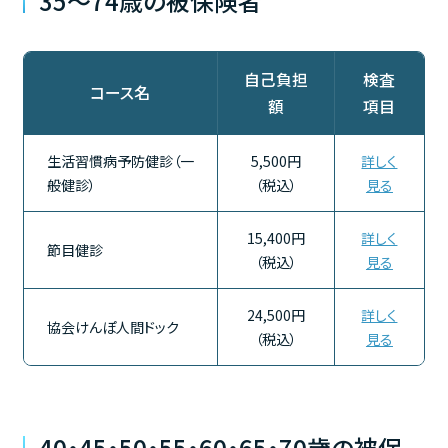
35～74歳の被保険者
自己負担
検査
コース名
額
項目
生活習慣病予防健診（一
5,500円
詳しく
般健診）
（税込）
見る
15,400円
詳しく
節目健診
（税込）
見る
24,500円
詳しく
協会けんぽ人間ドック
（税込）
見る
40・45・50・55・60・65・70歳の被保