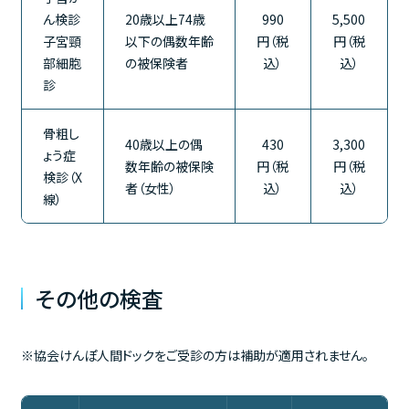
ん検診
20歳以上74歳
990
5,500
子宮頸
以下の偶数年齢
円（税
円（税
部細胞
の被保険者
込）
込）
診
骨粗し
40歳以上の偶
430
3,300
ょう症
数年齢の被保険
円（税
円（税
検診（X
者（女性）
込）
込）
線）
その他の検査
※協会けんぽ人間ドックをご受診の方は補助が適用されません。