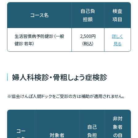
自己負
検査
コース名
担額
項目
生活習慣病予防健診（一般
2,500円
詳しく
健診 若年）
（税込）
見る
婦人科検診・骨粗しょう症検診
※協会けんぽ人間ドックをご受診の方は補助が適用されません。
非対
自己
象者
コー
対象者
負担
の自