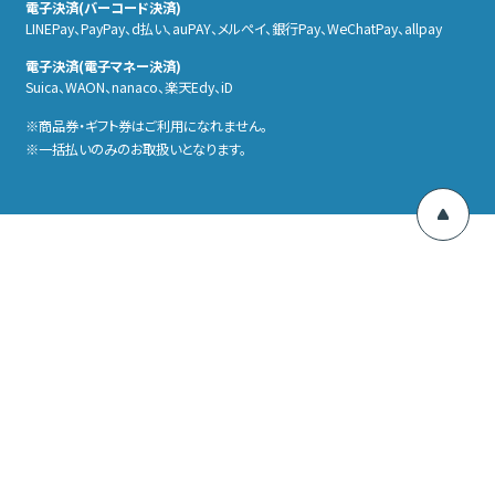
電子決済(バーコード決済)
LINEPay、PayPay、d払い、auPAY、メルぺイ、銀行Pay、WeChatPay、allpay
電子決済(電子マネー決済)
Suica、WAON、nanaco、楽天Edy、iD
商品券・ギフト券はご利用になれません。
一括払いのみのお取扱いとなります。