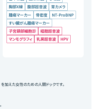
胸部X線
腹部超音波
胃カメラ
腫瘍マーカー
骨密度
NT-ProBNP
すい臓がん腫瘍マーカー
子宮頸部細胞診
経腟超音波
マンモグラフィ
乳房超音波
HPV
）を加えた女性のための人間ドックです。
。