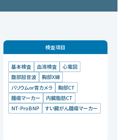
検査項目
基本検査
血液検査
心電図
腹部超音波
胸部X線
バリウムor胃カメラ
胸部CT
腫瘍マーカー
内臓脂肪CT
NT-ProBNP
すい臓がん腫瘍マーカー