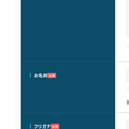
お名前
必須
{
フリガナ
必須