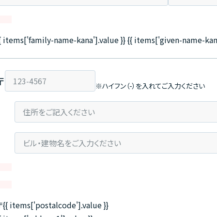
{ items['family-name-kana'].value }} {{ items['given-name-kana
〒
※ハイフン（-）を入れてご入力ください
{{ items['postalcode'].value }}