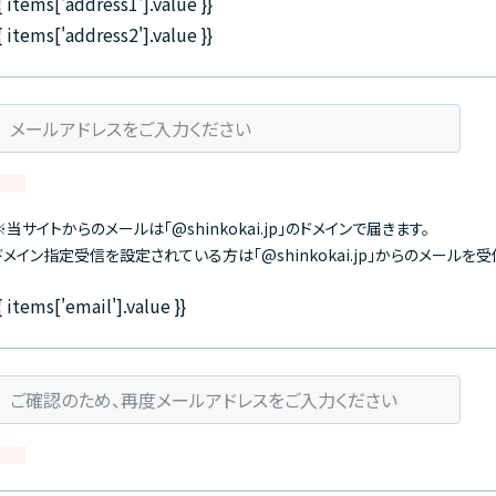
{ items['address1'].value }}
{ items['address2'].value }}
※当サイトからのメールは｢@shinkokai.jp｣のドメインで届きます。
ドメイン指定受信を設定されている方は｢@shinkokai.jp｣からのメール
{ items['email'].value }}