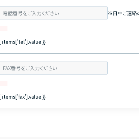
※日中ご連絡
{ items['tel'].value }}
{ items['fax'].value }}