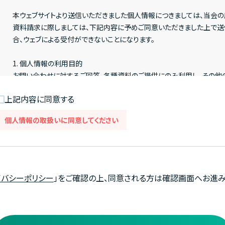
本ウェブサイトより送信いただきました個人情報につきましては、当会の
資料請求に際しましては、下記内容に予めご同意いただきました上で送信
合、ウェブによる受付ができないことになります。
1. 個人情報の利用目的
お問い合わせに対するご回答、各種資料のご提供にのみ利用し、その他
上記内容に同意する
2. 個人情報の第三者提供
送信される内容は、当会が責任を持って管理し、第三者への提供、譲渡
個人情報の取扱いに同意してください
3. 個人情報保護に関するお問い合わせ先
ご登録いただきました個人情報の開示・訂正・削除・利用の停止等のご
きます。
なお、当会の個人情報保護方針をご覧になりたい方はTOPページより「
イバシーポリシー
」をご確認の上、同意される方は確認画面へお進み
4. 個人情報苦情相談窓口
医療法人社団 進興会 個人情報苦情相談窓口