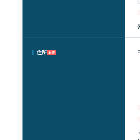
{
住所
必須
〒