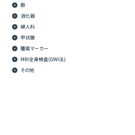
肺
消化器
婦人科
甲状腺
腫瘍マーカー
MRI全身検査(DWI法)
その他