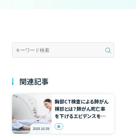
関連記事
胸部CT検査による肺がん
検診とは？肺がん死亡率
を下げるエビデンスを紹
介！
肺
2025.10.29