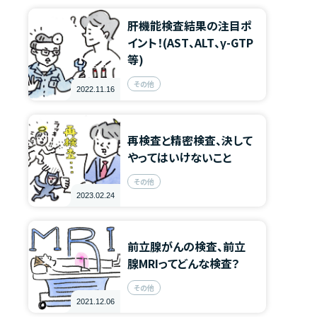
肝機能検査結果の注目ポ
イント！(AST、ALT、γ-GTP
等)
その他
2022.11.16
再検査と精密検査、決して
やってはいけないこと
その他
2023.02.24
前立腺がんの検査、前立
腺MRIってどんな検査？
その他
2021.12.06