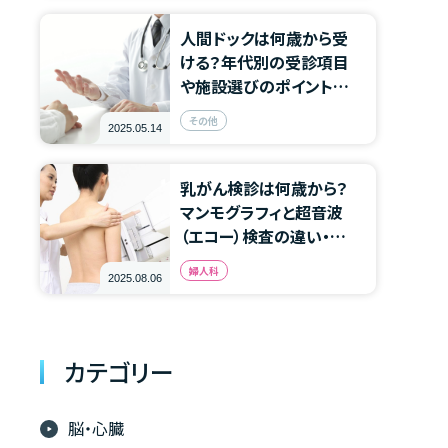
人間ドックは何歳から受
ける？年代別の受診項目
や施設選びのポイントも
紹介
その他
2025.05.14
乳がん検診は何歳から？
マンモグラフィと超音波
（エコー）検査の違い・選
び方を解説
婦人科
2025.08.06
カテゴリー
脳・心臓